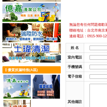
無論您有任何問題都歡迎
聯絡地址：台北市南京
連絡電話：0915-900-12
姓 名
室內電話
手機號碼
優質抓漏特推(A區)
電子信箱
其他備註