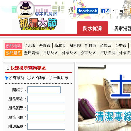
防水抓漏
居家清
台北市
基隆市
新北市
桃園縣
新竹市
苗栗縣
台中市
熱門地區
壁癌處理
屋頂防水
外牆防水
浴室防水
屋頂抓漏
外牆抓
熱門服務
快速搜尋查詢專區
所有廠商
VIP商家
一般店家
關鍵字：
服務縣市：
可複選縣市
服務類型：
台北市
可複選服務類型
服務項目：
基隆市
壁癌處理
可複選服務項目
新北市
附加服務：
抓漏服務
桃園縣
鐵皮屋抓漏