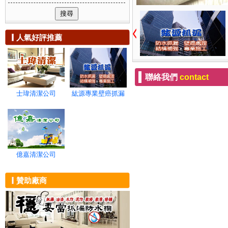
可複選附加服務
防水工程
新竹市
天花板漏水
無
新竹縣
壁癌處理
苗栗縣
浴室漏水
人氣好評推薦
台中市
屋頂防水
彰化縣
外牆防水
南投縣
浴室防水
雲林縣
防水工程
聯絡我們
contact
嘉義市
屋頂抓漏
嘉義縣
外牆抓漏
士瑋清潔公司
紘源專業壁癌抓漏
台南市
浴室抓漏
高雄市
屋頂漏水
屏東縣
外牆漏水
宜蘭縣
清潔服務
花蓮縣
億嘉清潔公司
台東縣
澎湖縣
金門縣
贊助廠商
連江縣